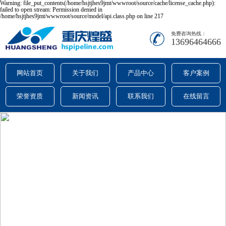
Warning: file_put_contents(/home/hsjtjhes9jmt/wwwroot/source/cache/license_cache.php):
failed to open stream: Permission denied in
/home/hsjtjhes9jmt/wwwroot/source/model/api.class.php on line 217
免费咨询热线：
13696464666
网站首页
关于我们
产品中心
客户案例
荣誉资质
新闻资讯
联系我们
在线留言