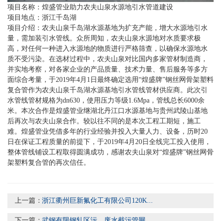
项目名称：煌盛管业助力农夫山泉水源地引水管道建设
项目地点：浙江千岛湖
项目介绍：
农夫山泉千岛湖水源基地为扩充产能，增大水源地引水
量，需加装引水管线。众所周知，农夫山泉水源地对水质要求极
高，对任何一种进入水源地的物质进行严格筛查，以确保水源地水
质不受污染。在选材过程中，农夫山泉对比国内多家管材制造商，
并实地考察，对各家企业的产品质量、技术力量、售后服务等多方
面综合考量，于2019年4月1日最终确定选用“煌盛牌”钢丝网骨架塑料
复合管作为农夫山泉千岛湖水源基地引水管线管材供应商。此次引
水管线管材规格为dn630，使用压力等级1.6Mpa，管线总长6000余
米。本次合作是煌盛管业继湖北丹江口水源基地与贵州武陵山基地
后再次与农夫山泉合作。较以往不同的是本次工程工期短，施工
难。煌盛管业凭借多年的行业经验并投入大量人力、设备，历时20
日在保证工程质量的前提下，于2019年4月20日全线完工投入使用，
整体管线铺设工程取得圆满成功，感谢农夫山泉对“煌盛牌”钢丝网骨
架塑料复合管的再次信任。
上一篇：
浙江衢州巨新氟化工有限公司120K...
下一篇：
武钢有限钢轧区污、废水截污管网...