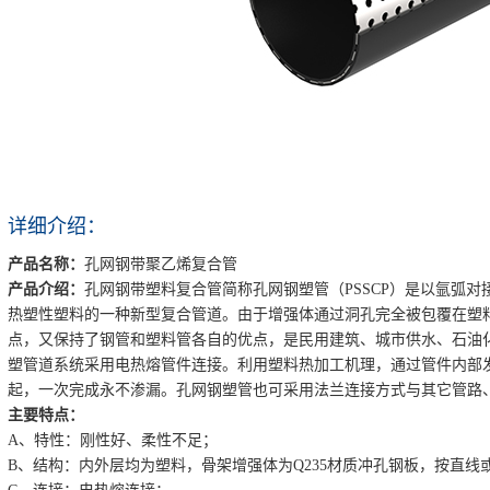
详细介绍：
产品名称：
孔网钢带聚乙烯复合管
产品介绍：
孔网钢带塑料复合管简称孔网钢塑管（PSSCP）是以氩弧
热塑性塑料的一种新型复合管道。由于增强体通过洞孔完全被包覆在塑
点，又保持了钢管和塑料管各自的优点，是民用建筑、城市供水、石油
塑管道系统采用电热熔管件连接。利用塑料热加工机理，通过管件内部
起，一次完成永不渗漏。孔网钢塑管也可采用法兰连接方式与其它管路
主要特点：
A、特性：刚性好、柔性不足；
B、结构：内外层均为塑料，骨架增强体为Q235材质冲孔钢板，按直线