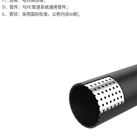
C、连接：电热熔连接；
D、管件：与PE管道系统通用管件；
E、管径：采用国际标准，公称内径dn制；