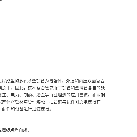
对接焊成型的多孔薄壁钢管为增强体，外层和内层双面复合
料之中，因此，这种复合管克服了钢管和塑料管各自的缺
化工、电力、制药、冶金等行业理想的应用管道。孔网钢
发热体将管材与管件熔融，把管道与配件可靠地连接在一
、配件和设备进行过渡连接。
或螺旋点焊而成；