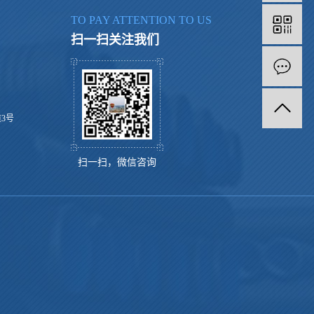
TO PAY ATTENTION TO US
扫一扫关注我们
3号
扫一扫，微信咨询