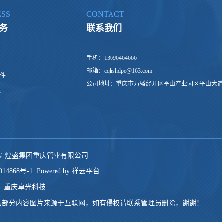
ESS
CONTACT
务
联系我们
手机：13696464666
邮箱：cqhshdpe@163.com
件
公司地址：重庆市万盛经开区平山产业园区平山大道
件
ght © 煌盛集团重庆管业有限公司
14868号-1
Powered by 祥云平台
：
重庆卓光科技
站部分内容图片来源于互联网，如有侵权请联系管理员删除，谢谢！