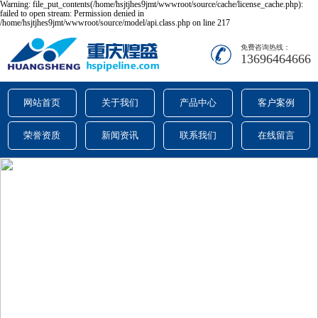
Warning: file_put_contents(/home/hsjtjhes9jmt/wwwroot/source/cache/license_cache.php):
failed to open stream: Permission denied in
/home/hsjtjhes9jmt/wwwroot/source/model/api.class.php on line 217
免费咨询热线：
13696464666
网站首页
关于我们
产品中心
客户案例
荣誉资质
新闻资讯
联系我们
在线留言