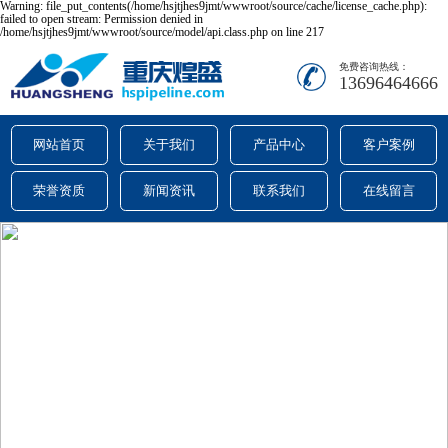
Warning: file_put_contents(/home/hsjtjhes9jmt/wwwroot/source/cache/license_cache.php):
failed to open stream: Permission denied in
/home/hsjtjhes9jmt/wwwroot/source/model/api.class.php on line 217
免费咨询热线：
13696464666
网站首页
关于我们
产品中心
客户案例
荣誉资质
新闻资讯
联系我们
在线留言