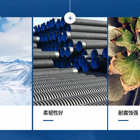
柔韧性好
耐腐蚀强