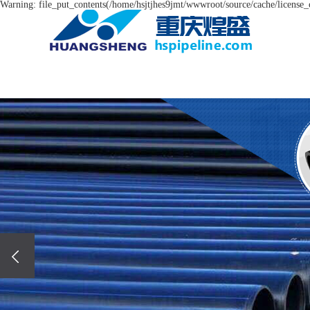
Warning: file_put_contents(/home/hsjtjhes9jmt/wwwroot/source/cache/license_c