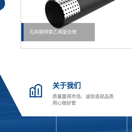
内肋增强聚乙烯（PE）缠绕波纹管
关于我们
质量赢得市场、诚信造就品质
用心做好管