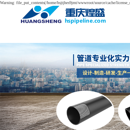
Warning: file_put_contents(/home/hsjtjhes9jmt/wwwroot/source/cache/license_c