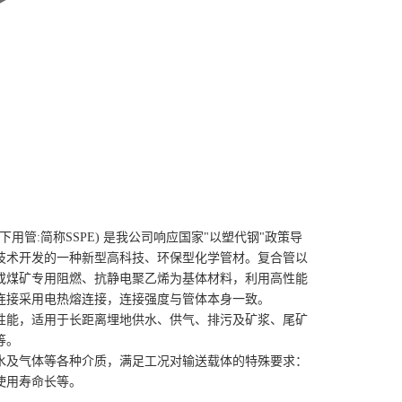
下用管:简称SSPE) 是我公司响应国家"以塑代钢"政策导
技术开发的一种新型高科技、环保型化学管材。复合管以
或煤矿专用阻燃、抗静电聚乙烯为基体材料，利用高性能
连接采用电热熔连接，连接强度与管体本身一致。
性能，适用于长距离埋地供水、供气、排污及矿浆、尾矿
等。
水及气体等各种介质，满足工况对输送载体的特殊要求：
使用寿命长等。