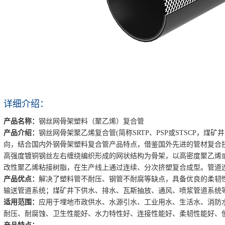
详细介绍：
产品名称：
钢丝网骨架塑料（聚乙烯）复合管
产品介绍：
钢丝网骨架聚乙烯复合管(简称SRTP、PSP或STSCP，煤矿井
向，结合国内外钢骨架塑料复合管产品特点，借鉴国外先进的管材复合
高强度镀铜钢丝左右缠绕编织形成的网状结构为骨架，以高密度聚乙烯
改性聚乙烯粘接树脂，在生产线上通过连续、分次挤塑复合成型。管道
产品优点：
解决了塑料管不耐压、钢管不耐腐等缺点，具备优良的柔韧
输送管道系统；煤矿井下供水、排水、瓦斯抽放、通风、喷浆管道系统
适用范围：
应用于埋地市政供水、水源引水、工业用水、生活水、消防
耐压、耐腐蚀、卫生性能好、水力特性好、连接性能好、柔韧性能好、