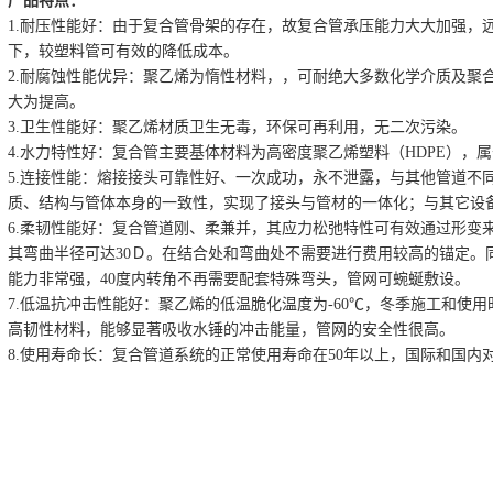
产品特点：
1.耐压性能好：由于复合管骨架的存在，故复合管承压能力大大加强，
下，较塑料管可有效的降低成本。
2.耐腐蚀性能优异：聚乙烯为惰性材料，，可耐绝大多数化学介质及聚
大为提高。
3.卫生性能好：聚乙烯材质卫生无毒，环保可再利用，无二次污染。
4.水力特性好：复合管主要基体材料为高密度聚乙烯塑料（HDPE），
5.连接性能：熔接接头可靠性好、一次成功，永不泄露，与其他管道不
质、结构与管体本身的一致性，实现了接头与管材的一体化；与其它设备
6.柔韧性能好：复合管道刚、柔兼并，其应力松弛特性可有效通过形变
其弯曲半径可达30Ｄ。在结合处和弯曲处不需要进行费用较高的锚定。
能力非常强，40度内转角不再需要配套特殊弯头，管网可蜿蜒敷设。
7.低温抗冲击性能好：聚乙烯的低温脆化温度为-60℃，冬季施工和使
高韧性材料，能够显著吸收水锤的冲击能量，管网的安全性很高。
8.使用寿命长：复合管道系统的正常使用寿命在50年以上，国际和国